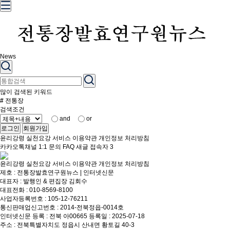
News
많이 검색된 키워드
#
전통장
검색조건
and
or
로그인
회원가입
윤리강령
실천요강
서비스 이용약관
개인정보 처리방침
카카오톡채널
1:1 문의
FAQ
새글
접속자
3
윤리강령
실천요강
서비스 이용약관
개인정보 처리방침
제호 : 전통장발효연구원뉴스 | 인터넷신문
대표자 : 발행인 & 편집장 김회수
대표전화 : 010-8569-8100
사업자등록번호 : 105-12-76211
통신판매업신고번호 : 2014-전북정읍-0014호
인터넷신문 등록 : 전북 아00665 등록일 : 2025-07-18
주소 : 전북특별자치도 정읍시 산내면 황토길 40-3